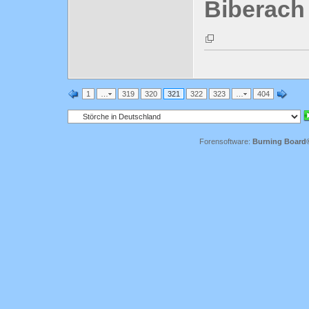
Biberach 
1
…
319
320
321
322
323
…
404
Forensoftware:
Burning Board® 