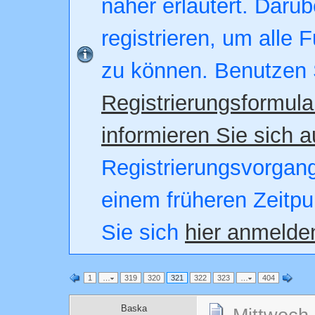
näher erläutert. Darüb
registrieren, um alle 
zu können. Benutzen 
Registrierungsformula
informieren Sie sich a
Registrierungsvorgang.
einem früheren Zeitpu
Sie sich
hier anmelde
1
…
319
320
321
322
323
…
404
Baska