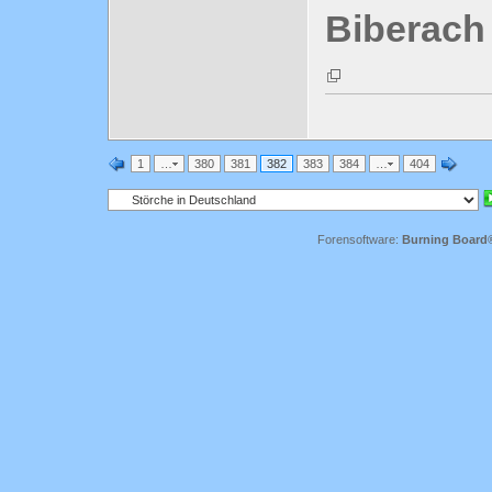
Biberach
1
…
380
381
382
383
384
…
404
Forensoftware:
Burning Board® 