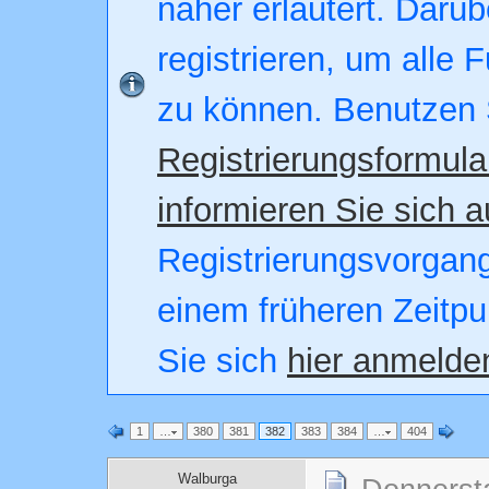
näher erläutert. Darüb
registrieren, um alle 
zu können. Benutzen 
Registrierungsformula
informieren Sie sich a
Registrierungsvorgang.
einem früheren Zeitpu
Sie sich
hier anmelde
1
…
380
381
382
383
384
…
404
Walburga