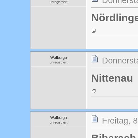
Donnersta
unregistriert
Nördling
Walburga
Donnersta
unregistriert
Nittenau
Walburga
Freitag, 
unregistriert