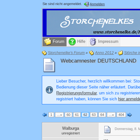
Sie sind nicht angemeldet.
Anmelden
Forum
Hilfe
Impressum
Storchenelke's Forum
»
Anno 2012
»
Störche 
Webcamnester DEUTSCHLAND
Lieber Besucher, herzlich willkommen bei: Stor
Bedienung dieser Seite näher erläutert. Darüb
Registrierungsformular
, um sich zu registriere
registriert haben, können Sie sich
hier anmeld
1
…
60
61
62
63
64
…
404
Walburga
Donnerstag, 8. 
unregistriert