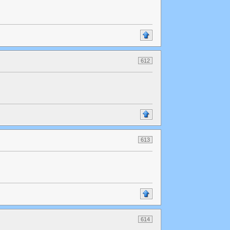
612
613
614