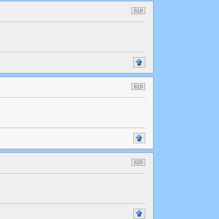
618
619
620