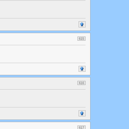
615
616
617