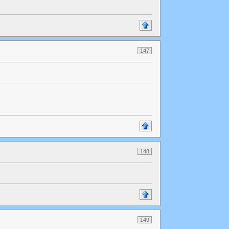
147
148
149