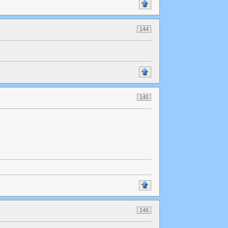
144
145
146