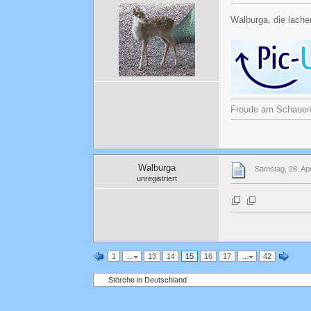
Walburga, die lach
Freude am Schauen u
Walburga
Samstag, 28. Apr
unregistriert
1
…
13
14
15
16
17
…
42