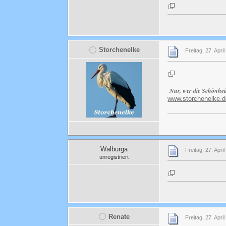
Storchenelke
Freitag, 27. Apri
Nur, wer die Schönhei
www.storchenelke.d
Walburga
Freitag, 27. Apri
unregistriert
Renate
Freitag, 27. Apri