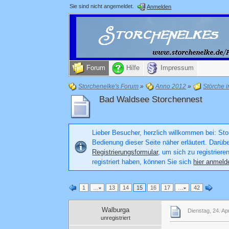
Sie sind nicht angemeldet.
Anmelden
Forum
Hilfe
Impressum
Storchenelke's Forum
»
Anno 2012
»
Störche 
Bad Waldsee Storchennest
Lieber Besucher, herzlich willkommen bei: Stor
Bedienung dieser Seite näher erläutert. Darüb
Registrierungsformular
, um sich zu registriere
registriert haben, können Sie sich
hier anmeld
1
…
13
14
15
16
17
…
42
Walburga
Dienstag, 24. Ap
unregistriert