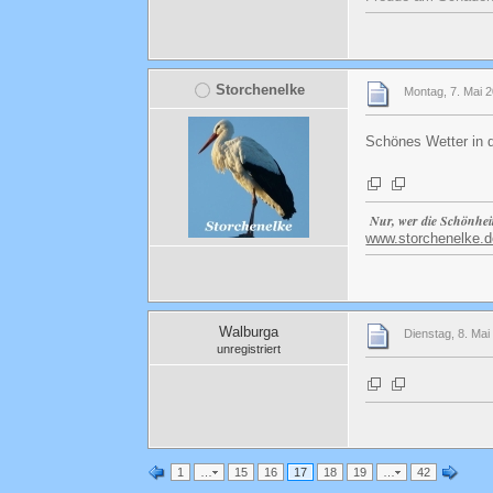
Storchenelke
Montag, 7. Mai 
Schönes Wetter in
Nur, wer die Schönhei
www.storchenelke.d
Walburga
Dienstag, 8. Mai
unregistriert
1
…
15
16
17
18
19
…
42