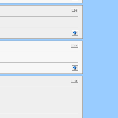
166
167
168