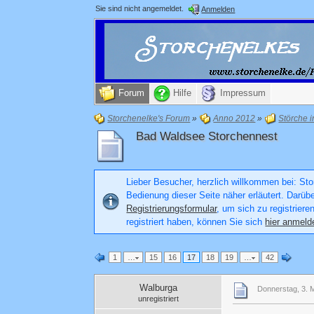
Sie sind nicht angemeldet.
Anmelden
Forum
Hilfe
Impressum
Storchenelke's Forum
»
Anno 2012
»
Störche 
Bad Waldsee Storchennest
Lieber Besucher, herzlich willkommen bei: Stor
Bedienung dieser Seite näher erläutert. Darüb
Registrierungsformular
, um sich zu registriere
registriert haben, können Sie sich
hier anmeld
1
…
15
16
17
18
19
…
42
Walburga
Donnerstag, 3. M
unregistriert