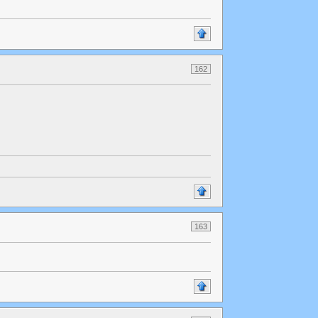
162
163