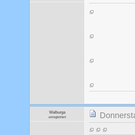
Walburga
Donnersta
unregistriert