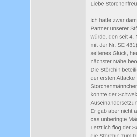
Liebe Storchenfre
ich hatte zwar dam
Partner unserer St
würde, den seit 4.
mit der Nr. SE 481
seltenes Glück, h
nächster Nähe beo
Die Störchin beteil
der ersten Attacke
Storchenmännchen.
konnte der Schwei
Auseinandersetzun
Er gab aber nicht a
das unberingte Män
Letztlich flog der 
die Störchin zum t