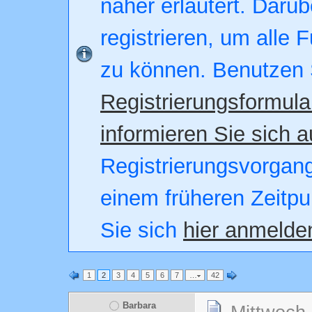
näher erläutert. Darüb
registrieren, um alle 
zu können. Benutzen 
Registrierungsformula
informieren Sie sich a
Registrierungsvorgang.
einem früheren Zeitpu
Sie sich
hier anmelde
1
2
3
4
5
6
7
…
42
Barbara