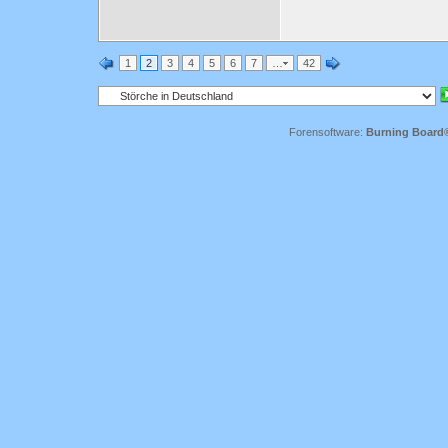
1
2
3
4
5
6
7
…
42
Forensoftware:
Burning Board® 