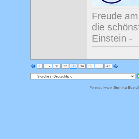
Freude am 
die schönst
Einstein -
1
…
31
32
33
34
35
…
42
Forensoftware:
Burning Board® 