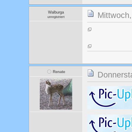
Walburga
Mittwoch,
unregistriert
Renate
Donnersta