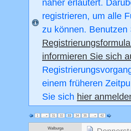
näher erläutert. Darüb
registrieren, um alle 
zu können. Benutzen 
Registrierungsformula
informieren Sie sich a
Registrierungsvorgang.
einem früheren Zeitpu
Sie sich
hier anmelde
1
…
31
32
33
34
35
…
42
Walburga