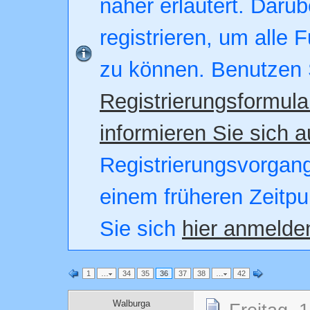
näher erläutert. Darüb
registrieren, um alle 
zu können. Benutzen 
Registrierungsformula
informieren Sie sich a
Registrierungsvorgang.
einem früheren Zeitpu
Sie sich
hier anmelde
1
…
34
35
36
37
38
…
42
Walburga