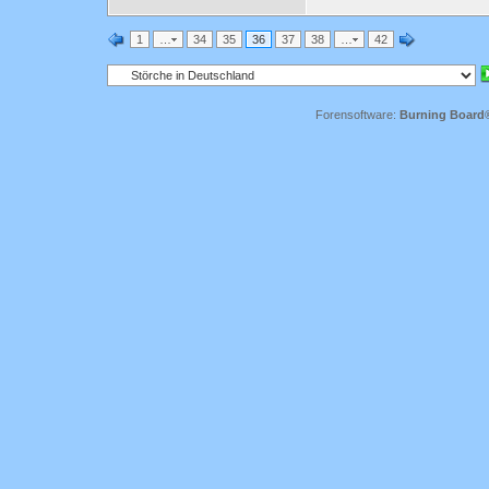
1
…
34
35
36
37
38
…
42
Forensoftware:
Burning Board® 