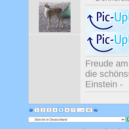
Freude am 
die schönst
Einstein -
1
2
3
4
5
6
7
…
42