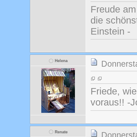
Freude am 
die schönst
Einstein -
Helena
Donnersta
Friede, wi
voraus!! -
Renate
Donnersta