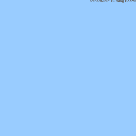
Forensoftware:
Burning Board® 