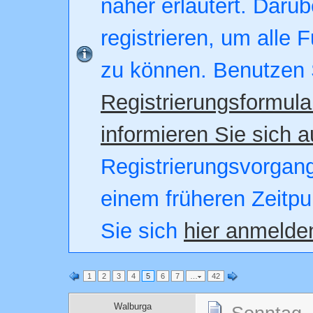
näher erläutert. Darüb
registrieren, um alle 
zu können. Benutzen 
Registrierungsformula
informieren Sie sich a
Registrierungsvorgang.
einem früheren Zeitpu
Sie sich
hier anmelde
1
2
3
4
5
6
7
…
42
Walburga