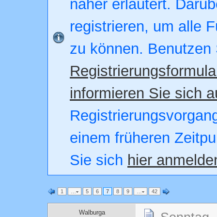
näher erläutert. Darüb
registrieren, um alle 
zu können. Benutzen 
Registrierungsformula
informieren Sie sich a
Registrierungsvorgang.
einem früheren Zeitpu
Sie sich
hier anmelde
1
…
5
6
7
8
9
…
42
Walburga