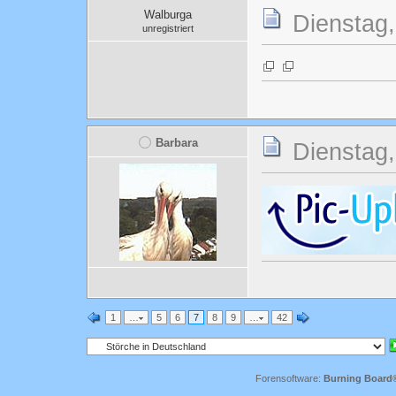
Walburga
Dienstag,
unregistriert
Barbara
Dienstag,
1
…
5
6
7
8
9
…
42
Forensoftware:
Burning Board® 