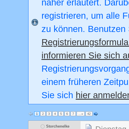
näher erläutert. Darüb
registrieren, um alle 
zu können. Benutzen 
Registrierungsformula
informieren Sie sich a
Registrierungsvorgang.
einem früheren Zeitpu
Sie sich
hier anmelde
1
2
3
4
5
6
7
…
42
Storchenelke