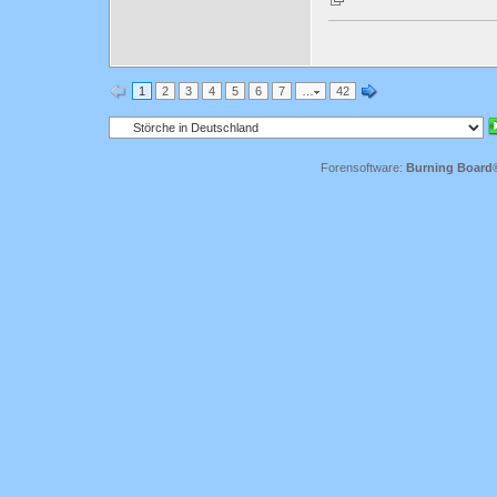
1
2
3
4
5
6
7
…
42
Forensoftware:
Burning Board® 