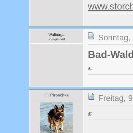
www.storc
Walburga
Sonntag, 
unregistriert
Bad-Wal
Piroschka
Freitag, 