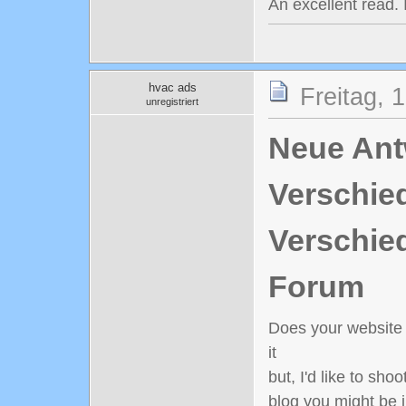
An excellent read. I
hvac ads
Freitag, 
unregistriert
Neue Antw
Verschie
Verschie
Forum
Does your website 
it
but, I'd like to sh
blog you might be i