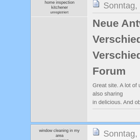
home inspection
Sonntag, 
kitchener
unregistriert
Neue Antw
Verschie
Verschie
Forum
Great site. A lot of
also sharing
in delicious. And ob
window cleaning in my
Sonntag, 
area