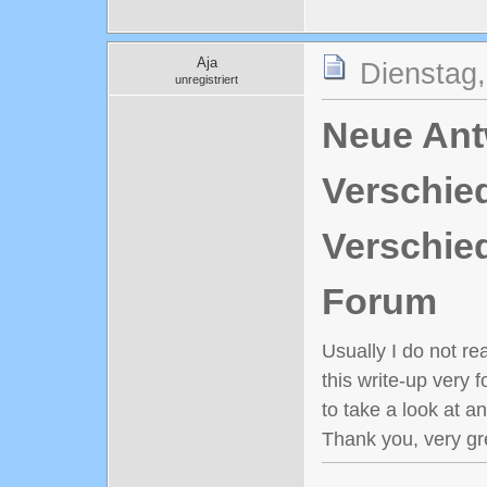
Aja
Dienstag,
unregistriert
Neue Antw
Verschie
Verschie
Forum
Usually I do not re
this write-up very 
to take a look at a
Thank you, very gre