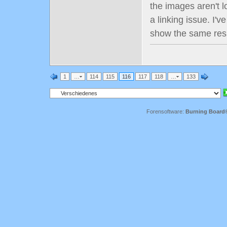
the images aren't lo
a linking issue. I'v
show the same resu
1
…
114
115
116
117
118
…
133
Forensoftware:
Burning Board® 