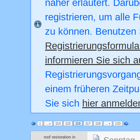
näher erläutert. Darüb
registrieren, um alle 
zu können. Benutzen 
Registrierungsformula
informieren Sie sich a
Registrierungsvorgang.
einem früheren Zeitpu
Sie sich
hier anmelde
1
…
114
115
116
117
118
…
133
roof restoration in