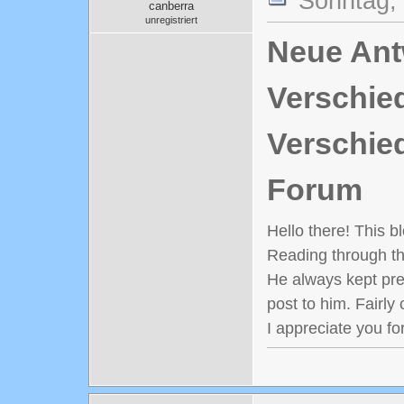
Sonntag, 
canberra
unregistriert
Neue Antw
Verschie
Verschie
Forum
Hello there! This b
Reading through th
He always kept prea
post to him. Fairly
I appreciate you fo