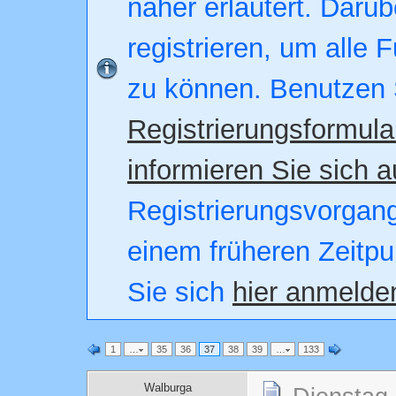
näher erläutert. Darüb
registrieren, um alle 
zu können. Benutzen 
Registrierungsformula
informieren Sie sich a
Registrierungsvorgang.
einem früheren Zeitpu
Sie sich
hier anmelde
1
…
35
36
37
38
39
…
133
Walburga