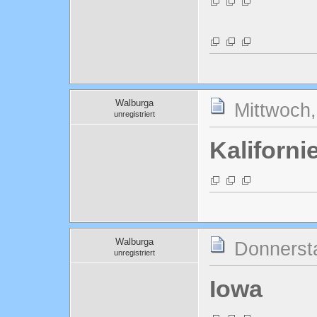
Walburga
Mittwoch,
unregistriert
Kaliforni
Walburga
Donnersta
unregistriert
Iowa