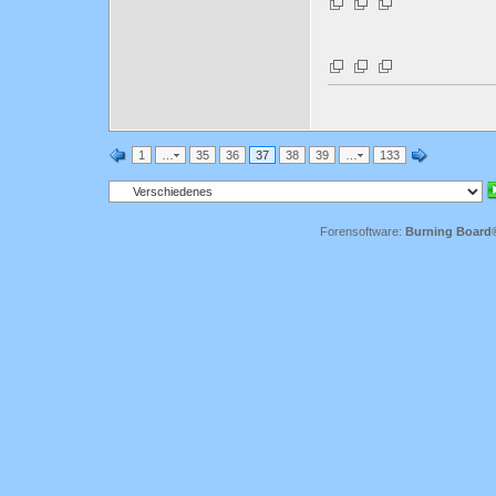
1
…
35
36
37
38
39
…
133
Forensoftware:
Burning Board® 