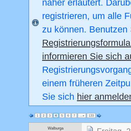
näher erläutert. Darüb
registrieren, um alle 
zu können. Benutzen 
Registrierungsformula
informieren Sie sich a
Registrierungsvorgang.
einem früheren Zeitpu
Sie sich
hier anmelde
1
2
3
4
5
6
7
…
133
Walburga