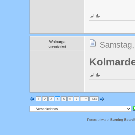
Walburga
Samstag,
unregistriert
Kolmard
1
2
3
4
5
6
7
…
133
Forensoftware:
Burning Board® 