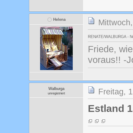
Helena
Mittwoch,
RENATE/WALBURGA - Nur
Friede, wi
voraus!! -
Walburga
Freitag, 
unregistriert
Estland 1