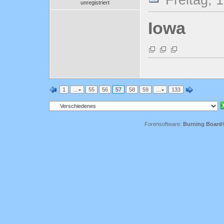
unregistriert
Iowa
1
…
55
56
57
58
59
…
133
Forensoftware:
Burning Board® 