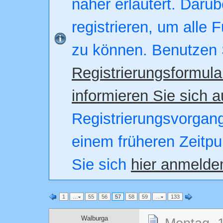
näher erläutert. Darüb
registrieren, um alle 
zu können. Benutzen 
Registrierungsformula
informieren Sie sich a
Registrierungsvorgang.
einem früheren Zeitpu
Sie sich
hier anmelde
1
…
55
56
57
58
59
…
133
Walburga