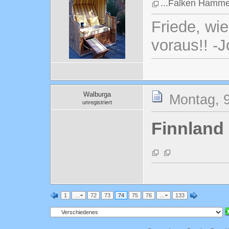
...Falken Hamme
Friede, wi
voraus!! -
Walburga
Montag, 9
unregistriert
Finnland
1
…
72
73
74
75
76
…
133