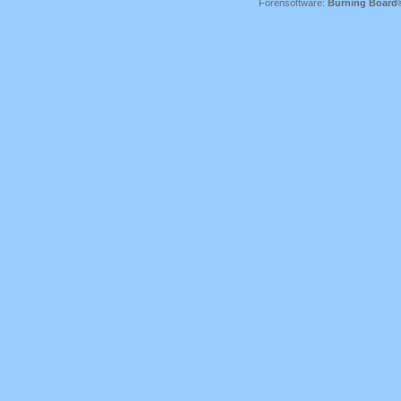
Forensoftware:
Burning Board® 