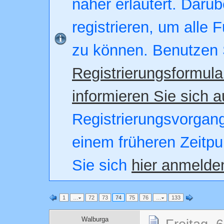
näher erläutert. Darüb
registrieren, um alle 
zu können. Benutzen 
Registrierungsformula
informieren Sie sich a
Registrierungsvorgang.
einem früheren Zeitpu
Sie sich
hier anmelde
1
…
72
73
74
75
76
…
133
Walburga