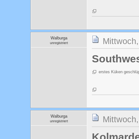
Walburga
Mittwoch,
unregistriert
Southwes
erstes Küken geschlü
Walburga
Mittwoch,
unregistriert
Kolmard