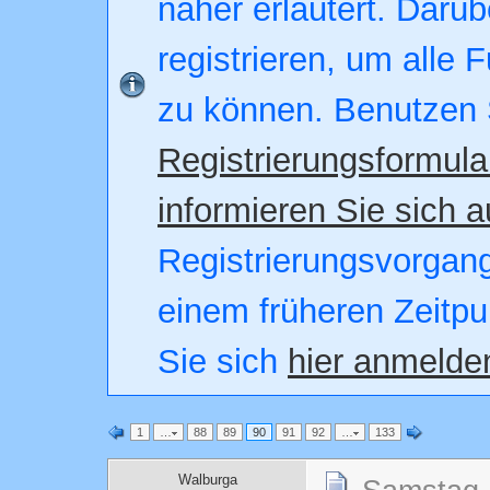
näher erläutert. Darüb
registrieren, um alle 
zu können. Benutzen 
Registrierungsformula
informieren Sie sich a
Registrierungsvorgang.
einem früheren Zeitpu
Sie sich
hier anmelde
1
…
88
89
90
91
92
…
133
Walburga