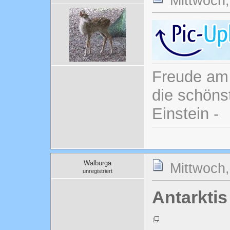
Mittwoch,
Freude am 
die schönst
Einstein -
Walburga
Mittwoch,
unregistriert
Antarktis