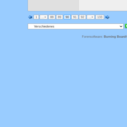
1
…
88
89
90
91
92
…
133
Forensoftware:
Burning Board® 