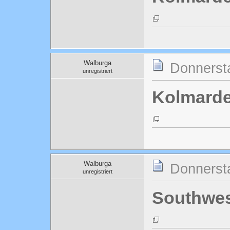
Walburga
Donnersta
unregistriert
Kolmard
Walburga
Donnersta
unregistriert
Southwes