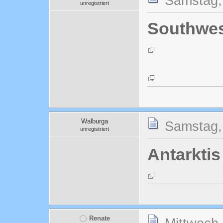
Samstag,
unregistriert
Southwes
Walburga
Samstag,
unregistriert
Antarktis
Renate