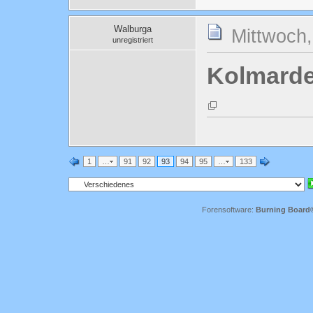
Walburga
Mittwoch,
unregistriert
Kolmard
1
…
91
92
93
94
95
…
133
Forensoftware:
Burning Board® 