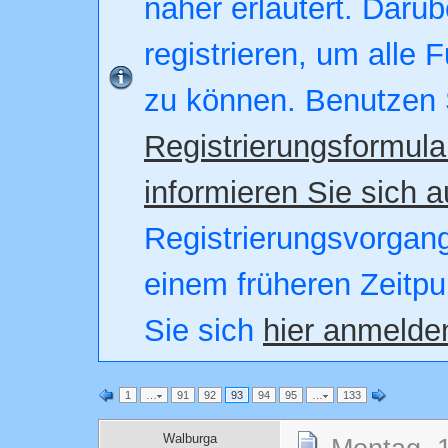
näher erläutert. Darüb
registrieren, um alle 
zu können. Benutzen 
Registrierungsformula
informieren Sie sich a
Registrierungsvorgang.
einem früheren Zeitpu
Sie sich
hier anmelde
1
…
91
92
93
94
95
…
133
Walburga