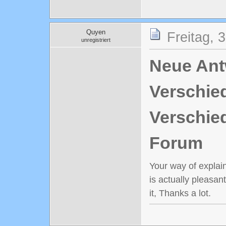
Quyen
Freitag, 
unregistriert
Neue Antw
Verschie
Verschie
Forum
Your way of explaini
is actually pleasan
it, Thanks a lot.