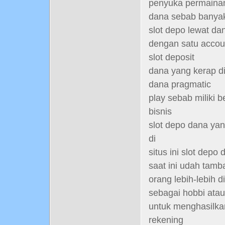
penyuka permainan
dana sebab banyak
slot depo lewat da
dengan satu accoun
slot deposit
dana yang kerap dim
dana pragmatic
play sebab miliki 
bisnis
slot depo dana ya
di
situs ini slot depo
saat ini udah tam
orang lebih-lebih 
sebagai hobbi atau
untuk menghasilka
rekening