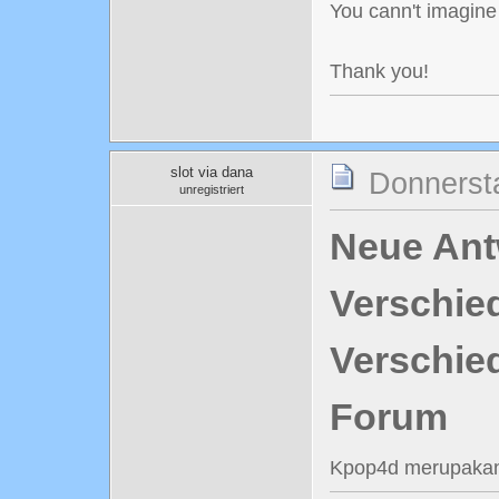
You cann't imagine 
Thank you!
slot via dana
Donnersta
unregistriert
Neue Antw
Verschie
Verschie
Forum
Kpop4d merupakan d