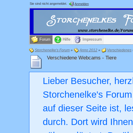
Sie sind nicht angemeldet.
Anmelden
Forum
Hilfe
Impressum
Storchenelke's Forum
»
Anno 2012
»
Verschiedenes
Verschiedene Webcams - Tiere
Lieber Besucher, herz
Storchenelke's Forum.
auf dieser Seite ist, l
durch. Dort wird Ihne