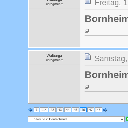
Freitag, 
unregistriert
Bornheim
Walburga
Samstag, 
unregistriert
Bornheim
1
…
42
43
44
45
46
47
48