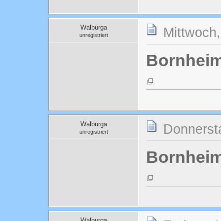
Walburga
Mittwoch,
unregistriert
Bornheim
Walburga
Donnersta
unregistriert
Bornheim
Walburga