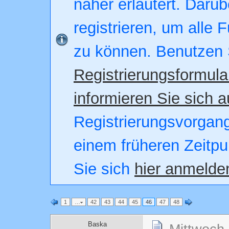
näher erläutert. Darüb
registrieren, um alle 
zu können. Benutzen 
Registrierungsformula
informieren Sie sich a
Registrierungsvorgang.
einem früheren Zeitpu
Sie sich
hier anmelde
1
…
42
43
44
45
46
47
48
Baska