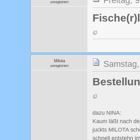
Freitag, 
unregistriert
Fische(r)
Milota
Samstag,
unregistriert
Bestellu
dazu NINA:
Kaum läßt nach d
juckts MILOTA sch
schnell entstehn im