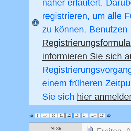
näher erläutert. Darüb
registrieren, um alle 
zu können. Benutzen 
Registrierungsformula
informieren Sie sich a
Registrierungsvorgang.
einem früheren Zeitpu
Sie sich
hier anmelde
1
…
10
11
12
13
14
…
17
Milota