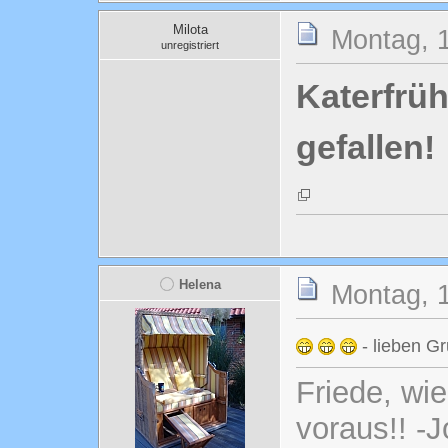
Milota
Montag, 
unregistriert
Katerfrü
gefallen!
Helena
Montag, 
- lieben G
Friede, wi
voraus!! -