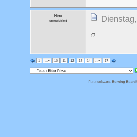
Nina
Dienstag
unregistriert
1
…
10
11
12
13
14
…
17
Forensoftware:
Burning Board® 