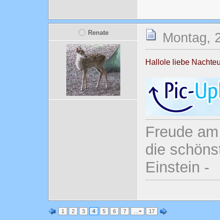
Renate
Montag, 2
Hallole liebe Nachteu
Freude am 
die schönst
Einstein -
1
2
3
4
5
6
7
…
17