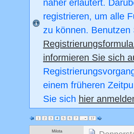
näher erläutert. Darüb
registrieren, um alle 
zu können. Benutzen 
Registrierungsformula
informieren Sie sich a
Registrierungsvorgang.
einem früheren Zeitpu
Sie sich
hier anmelde
1
2
3
4
5
6
7
…
17
Milota