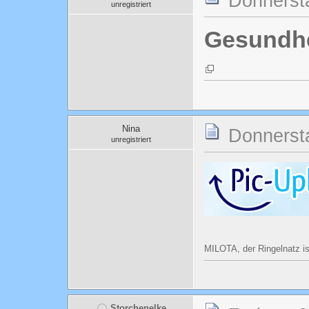
Donnersta
unregistriert
Gesundhe
Nina
Donnersta
unregistriert
MILOTA, der Ringelnatz 
Storchenelke