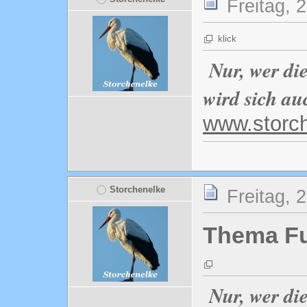
Freitag, 
klick
Nur, wer di
wird sich au
www.storc
Storchenelke
Freitag, 
Thema Fu
Nur, wer di