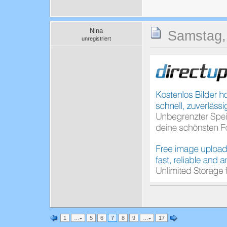
Nina
Samstag, 
unregistriert
1
…
5
6
7
8
9
…
17