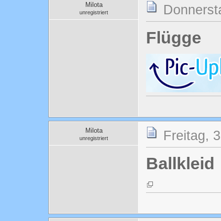
Milota
Donnersta
unregistriert
Flügge
Milota
Freitag, 
unregistriert
Ballkleid