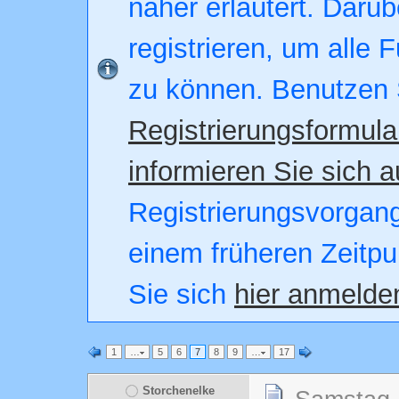
näher erläutert. Darüb
registrieren, um alle 
zu können. Benutzen 
Registrierungsformula
informieren Sie sich a
Registrierungsvorgang.
einem früheren Zeitpu
Sie sich
hier anmelde
1
…
5
6
7
8
9
…
17
Storchenelke