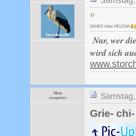
Samstag, 
DANKE liebe HELENA
Nur, wer di
wird sich au
www.storc
Nina
Samstag, 
unregistriert
Grie- chi-