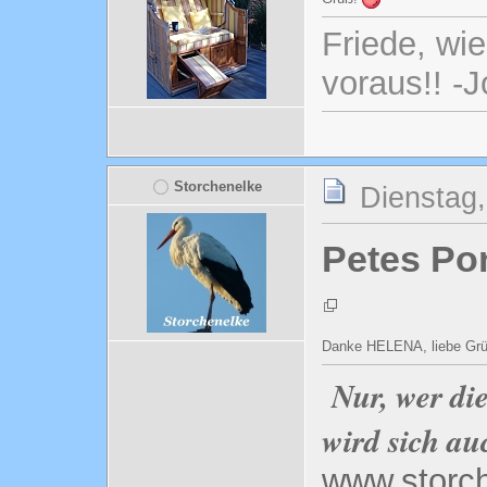
Friede, wi
voraus!! -
Storchenelke
Dienstag,
Petes Po
Danke HELENA, liebe Gr
Nur, wer di
wird sich au
www.storc