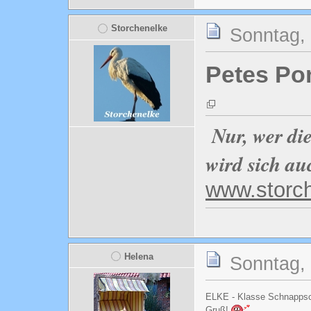
Storchenelke
Sonntag,
Petes Po
Nur, wer di
wird sich au
www.storc
Helena
Sonntag,
ELKE - Klasse Schnappsch
Gruß!