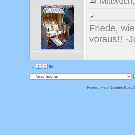
Mittwoch,
Friede, wi
voraus!! -
1
2
Forensoftware:
Burning Board® 