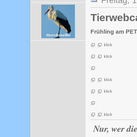
Freitag, 
Tierwebc
Frühling am P
klick
klick
klick
klick
klick
Nur, wer di