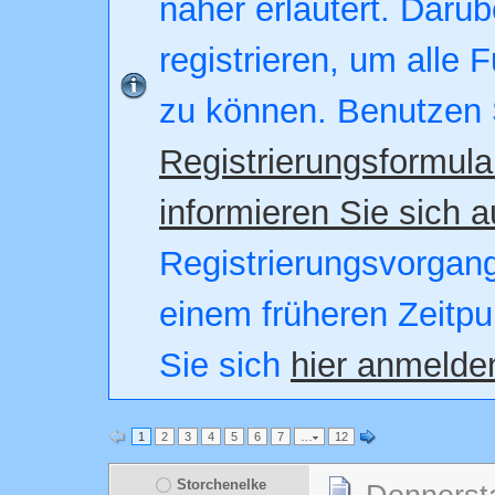
näher erläutert. Darüb
registrieren, um alle 
zu können. Benutzen 
Registrierungsformula
informieren Sie sich a
Registrierungsvorgang.
einem früheren Zeitpu
Sie sich
hier anmelde
1
2
3
4
5
6
7
…
12
Storchenelke