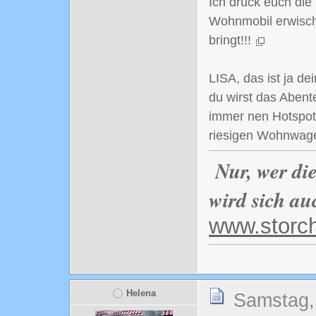
Ich drück euch die 
Wohnmobil erwischt
bringt!!!
LISA, das ist ja de
du wirst das Abent
immer nen Hotspot 
riesigen Wohnwage
Nur, wer di
wird sich au
www.storc
Helena
Samstag,