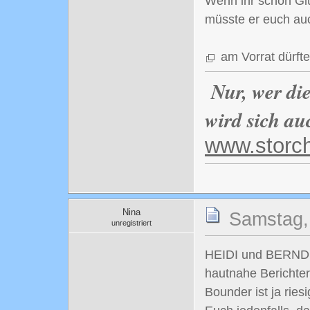
Wenn ihr schon Gl
müsste er euch auc
am Vorrat dürfte 
Nur, wer di
wird sich au
www.storc
Nina
Samstag,
unregistriert
HEIDI und BERND, d
hautnahe Berichter
Bounder ist ja ries