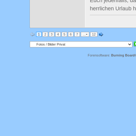
Euch jedenfalls, d
herrlichen Urlaub 
1
2
3
4
5
6
7
…
12
Forensoftware:
Burning Board® 