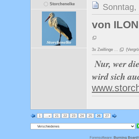
Storchenelke
Sonntag, 
von ILONA 
3x Zwillinge ...
(Vergrö
Nur, wer di
wird sich au
www.storc
1
…
21
22
23
24
25
26
27
Forensoftware:
Burning Board® 