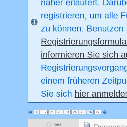
näher erläutert. Darüb
registrieren, um alle 
zu können. Benutzen 
Registrierungsformula
informieren Sie sich a
Registrierungsvorgang.
einem früheren Zeitpu
Sie sich
hier anmelde
1
…
21
22
23
24
25
26
27
Ilona