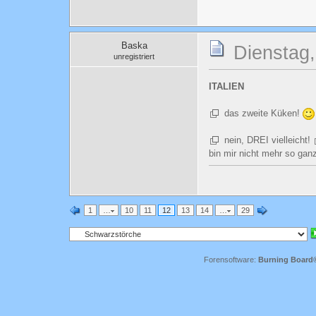
Baska
Dienstag,
unregistriert
ITALIEN
das zweite Küken!
nein, DREI vielleicht!
bin mir nicht mehr so ganz
1
…
10
11
12
13
14
…
29
Forensoftware:
Burning Board® 