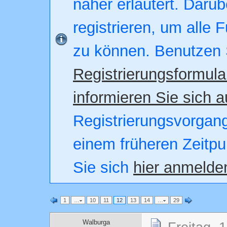
näher erläutert. Darüb
registrieren, um alle 
zu können. Benutzen 
Registrierungsformula
informieren Sie sich a
Registrierungsvorgang.
einem früheren Zeitpu
Sie sich
hier anmelde
1
…
10
11
12
13
14
…
29
Walburga