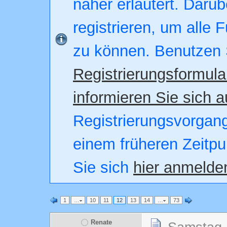
näher erläutert. Darüb
registrieren, um alle 
zu können. Benutzen 
Registrierungsformula
informieren Sie sich a
Registrierungsvorgang.
einem früheren Zeitpu
Sie sich
hier anmelde
1
…
10
11
12
13
14
…
73
Renate