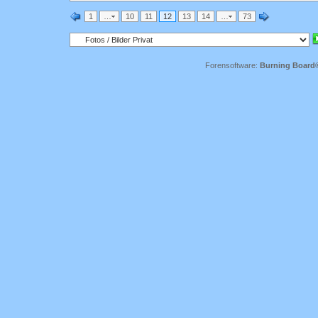
1
…
10
11
12
13
14
…
73
Forensoftware:
Burning Board® 