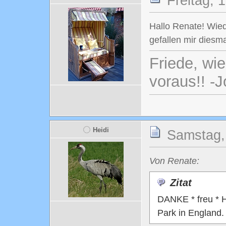
Freitag, 
Hallo Renate! Wied
gefallen mir diesma
Friede, wi
voraus!! -
Heidi
Samstag,
Von Renate:
Zitat
DANKE * freu * He
Park in England.