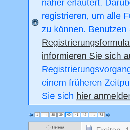
näher erläutert. Darüb
registrieren, um alle 
zu können. Benutzen 
Registrierungsformula
informieren Sie sich a
Registrierungsvorgang.
einem früheren Zeitpu
Sie sich
hier anmelde
1
…
38
39
40
41
42
…
73
Helena