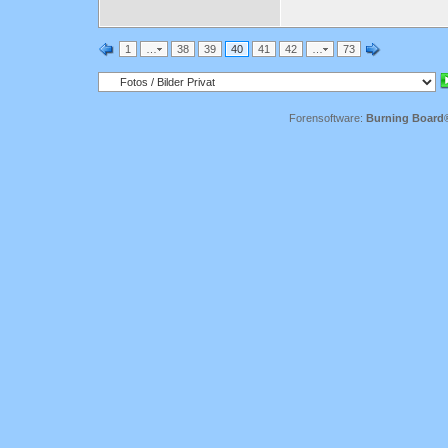
1
…
38
39
40
41
42
…
73
Forensoftware:
Burning Board® 