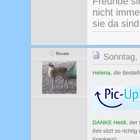
Freunde si
nicht imme
sie da sind
Renate
Sonntag, 
Helena,
die Bestel
DANKE Heidi,
der 
ihm sitzt so richti
Franken!)