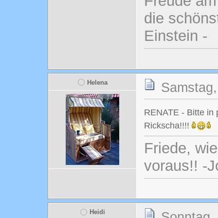
Freude am 
die schönst
Einstein -
Helena
Samstag,
RENATE - Bitte in 
Rickscha!!!!
Friede, wi
voraus!! -
Heidi
Sonntag, 