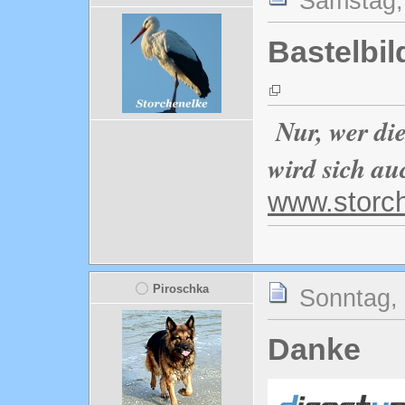
Samstag, 
Bastelbil
Nur, wer di
wird sich au
www.storc
Piroschka
Sonntag, 
Danke