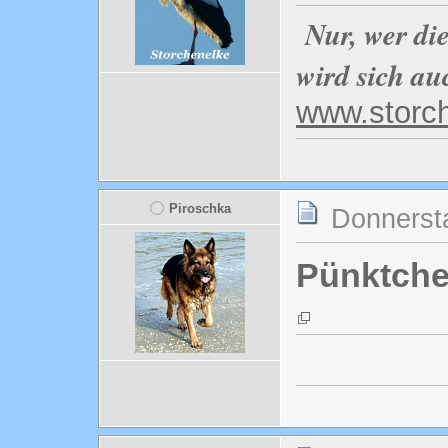
Nur, wer di
wird sich au
www.storc
Piroschka
Donnersta
Pünktch