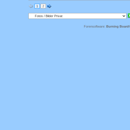
1
2
Forensoftware:
Burning Board® 