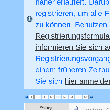
näher erläutert. Darüb
registrieren, um alle 
zu können. Benutzen 
Registrierungsformula
informieren Sie sich a
Registrierungsvorgang.
einem früheren Zeitpu
Sie sich
hier anmelde
1
…
49
50
51
52
53
…
57
Walburga