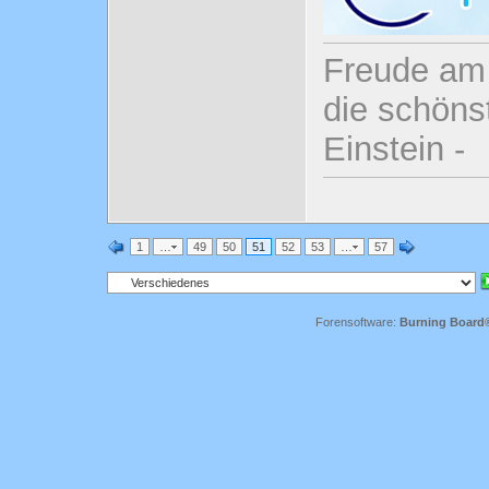
Freude am 
die schönst
Einstein -
1
…
49
50
51
52
53
…
57
Forensoftware:
Burning Board® 