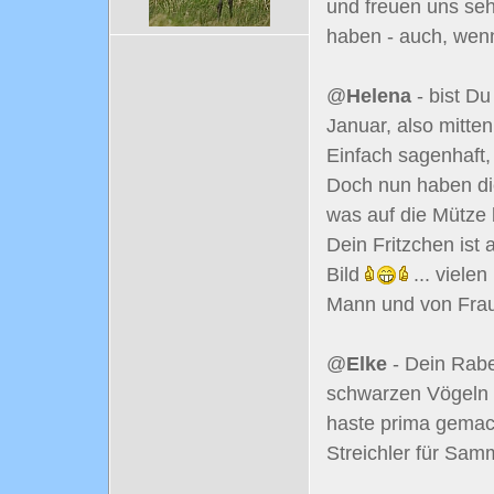
und freuen uns seh
haben - auch, wenn
@
Helena
- bist D
Januar, also mitte
Einfach sagenhaft,
Doch nun haben die
was auf die Mütz
Dein Fritzchen ist 
Bild
... viele
Mann und von Fra
@
Elke
- Dein Rabe
schwarzen Vögeln 
haste prima gemac
Streichler für Sam