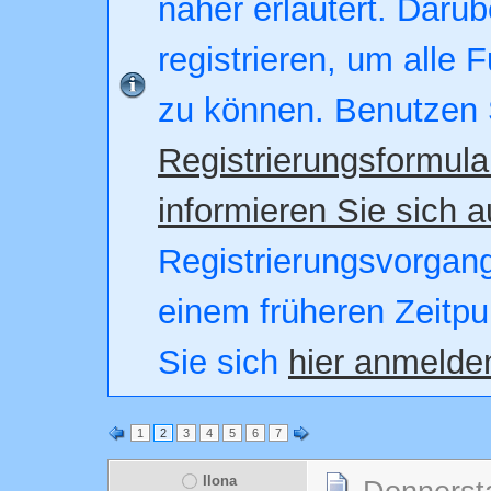
näher erläutert. Darüb
registrieren, um alle 
zu können. Benutzen 
Registrierungsformula
informieren Sie sich a
Registrierungsvorgang.
einem früheren Zeitpu
Sie sich
hier anmelde
1
2
3
4
5
6
7
Ilona