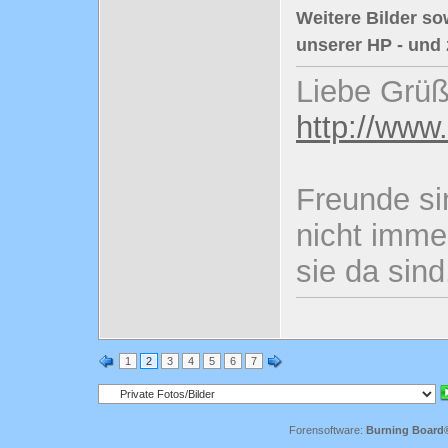
Weitere Bilder so
unserer HP - und
Liebe Grüß
http://www
Freunde si
nicht imme
sie da sind
1
2
3
4
5
6
7
Forensoftware:
Burning Board® 