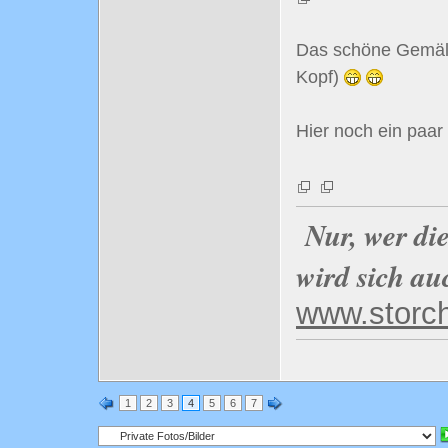
Das schöne Gemäld
Kopf)
Hier noch ein paar
Nur, wer di
wird sich au
www.storc
1
2
3
4
5
6
7