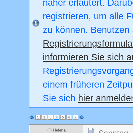
näher erläutert. Darüb
registrieren, um alle 
zu können. Benutzen 
Registrierungsformula
informieren Sie sich a
Registrierungsvorgang.
einem früheren Zeitpu
Sie sich
hier anmelde
1
2
3
4
5
6
7
Helena