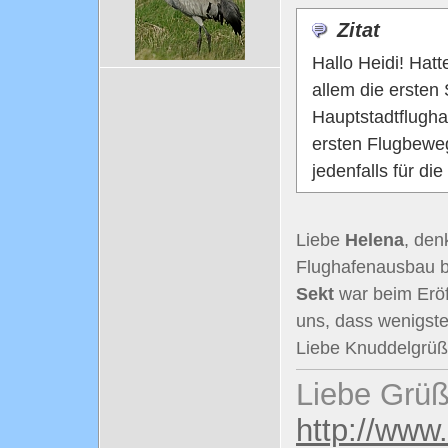
Zitat
Hallo Heidi! Hat
allem die erste
Hauptstadtflugha
ersten Flugbewe
jedenfalls für d
Liebe
Helena
, den
Flughafenausbau bi
Sekt
war beim Eröf
uns, dass wenigste
Liebe Knuddelgrü
Liebe Grüß
http://www