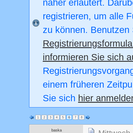
näher erläutert. Darüb
registrieren, um alle 
zu können. Benutzen 
Registrierungsformula
informieren Sie sich a
Registrierungsvorgang.
einem früheren Zeitpu
Sie sich
hier anmelde
1
2
3
4
5
6
7
8
baska