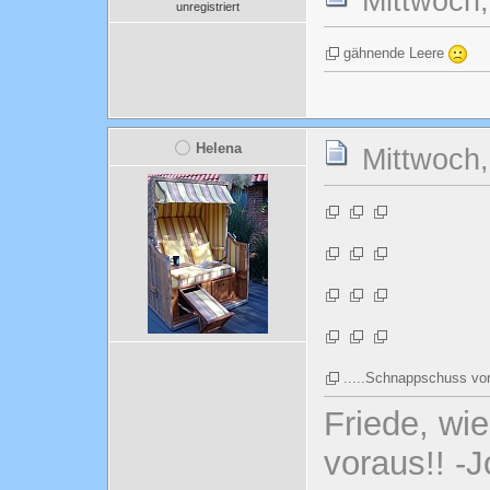
Mittwoch,
unregistriert
gähnende Leere
Helena
Mittwoch,
.....Schnappschuss v
Friede, wi
voraus!! -