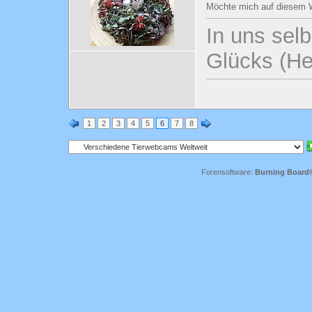
Möchte mich auf diesem W
In uns selb
Glücks (He
1
2
3
4
5
6
7
8
Forensoftware:
Burning Board® 