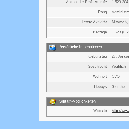
Anzahl der Profil-Aufrufe
1 529 204 
Rang
Administr
Letzte Aktivität
Mittwoch,
Beiträge
1 523 (0,2
Persönliche Informationen
Geburtstag
27. Januar
Geschlecht
Weiblich
Wohnort
CVO
Hobbys
Störche
Kontakt-Möglichkeiten
Website
http://ww