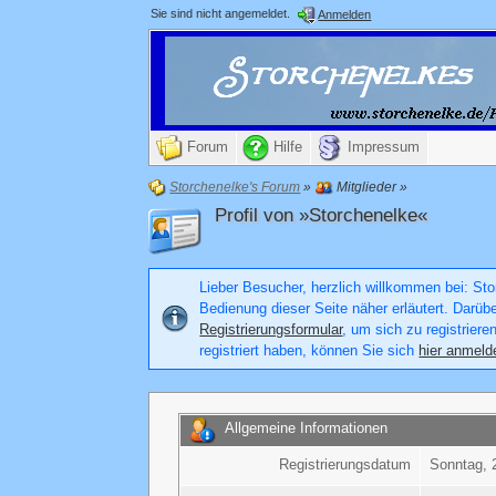
Sie sind nicht angemeldet.
Anmelden
Forum
Hilfe
Impressum
Storchenelke's Forum
»
Mitglieder
»
Profil von »Storchenelke«
Lieber Besucher, herzlich willkommen bei: Stor
Bedienung dieser Seite näher erläutert. Darüb
Registrierungsformular
, um sich zu registriere
registriert haben, können Sie sich
hier anmeld
Allgemeine Informationen
Registrierungsdatum
Sonntag, 