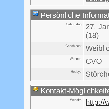
Persönliche Informa
Geburtstag
27. Ja
(18)
Geschlecht
Weibli
Wohnort
CVO
Hobbys
Störch
Kontakt-Möglichkeit
Website
http:/