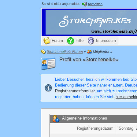
Sie sind nicht angemeldet.
Anmelden
Forum
Hilfe
Impressum
Storchenelke's Forum
»
Mitglieder
»
Profil von »Storchenelke«
Lieber Besucher, herzlich willkommen bei: Stor
Bedienung dieser Seite näher erläutert. Darüb
Registrierungsformular
, um sich zu registriere
registriert haben, können Sie sich
hier anmeld
Allgemeine Informationen
Registrierungsdatum
Sonntag, 