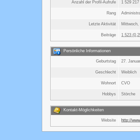
Anzahl der Profil-Aufrufe
1 529 217 
Rang
Administr
Letzte Aktivität
Mittwoch,
Beiträge
1 523 (0,2
Persönliche Informationen
Geburtstag
27. Januar
Geschlecht
Weiblich
Wohnort
CVO
Hobbys
Störche
Kontakt-Möglichkeiten
Website
http://ww