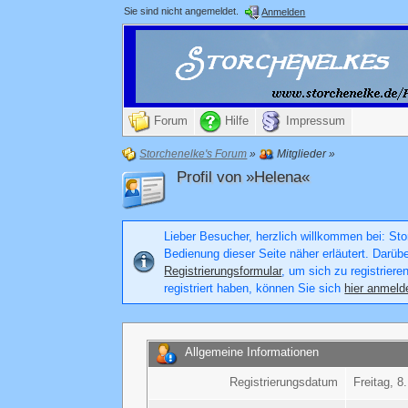
Sie sind nicht angemeldet.
Anmelden
Forum
Hilfe
Impressum
Storchenelke's Forum
»
Mitglieder
»
Profil von »Helena«
Lieber Besucher, herzlich willkommen bei: Stor
Bedienung dieser Seite näher erläutert. Darüb
Registrierungsformular
, um sich zu registriere
registriert haben, können Sie sich
hier anmeld
Allgemeine Informationen
Registrierungsdatum
Freitag, 8