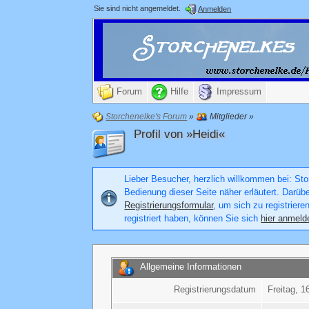
Sie sind nicht angemeldet.
Anmelden
Forum
Hilfe
Impressum
Storchenelke's Forum
»
Mitglieder
»
Profil von »Heidi«
Lieber Besucher, herzlich willkommen bei: Stor
Bedienung dieser Seite näher erläutert. Darüb
Registrierungsformular
, um sich zu registriere
registriert haben, können Sie sich
hier anmeld
Allgemeine Informationen
Registrierungsdatum
Freitag, 