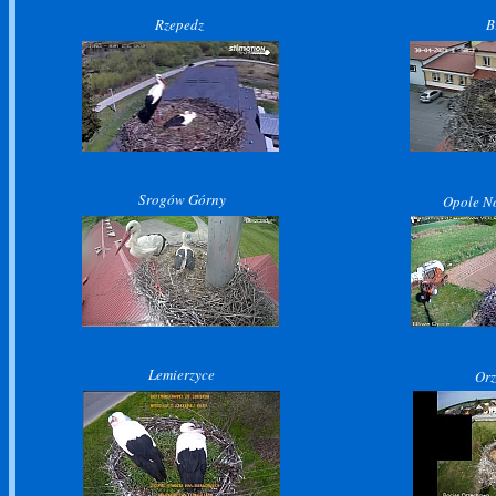
Rzepedz
B
Srogów Górny
Opole No
Lemierzyce
Or