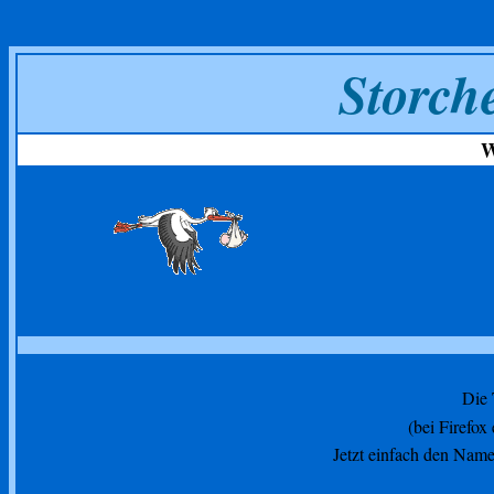
Storch
W
Die 
(bei Firefox
Jetzt einfach den Name