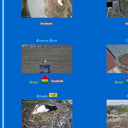
K
osova Hora
Home
Home
K
ř
emže