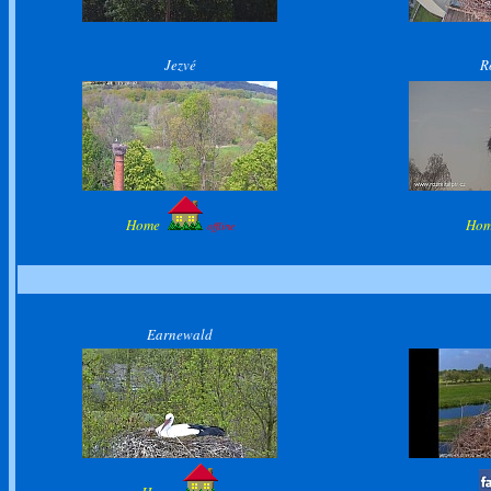
Jezvé
R
Home
Ho
offline
Earnewald