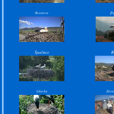
Pr
Besenova
Špačince
B
Likavka
Záva