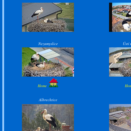
Nezamyslice
Ústí 
Home
Ho
Albrechtice