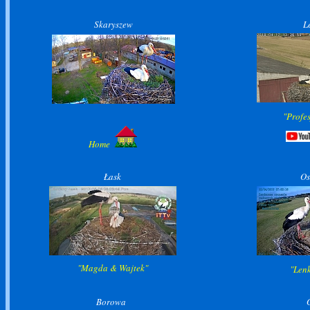
Skaryszew
L
"Profe
Home
Łask
Os
"Magda & Wajtek"
"Lenk
Borowa