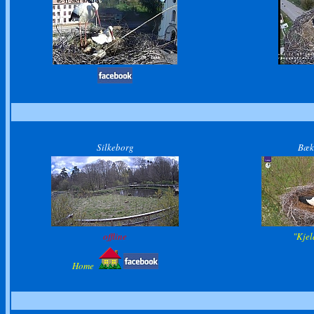
Silkeborg
Bæk
offline
"Kjel
Home