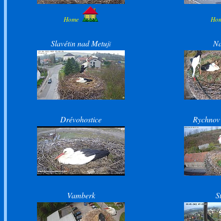
Home
Ho
Slavét
n nad Metuj
Na
í
í
Drévohostice
Rychnov
Vamberk
S