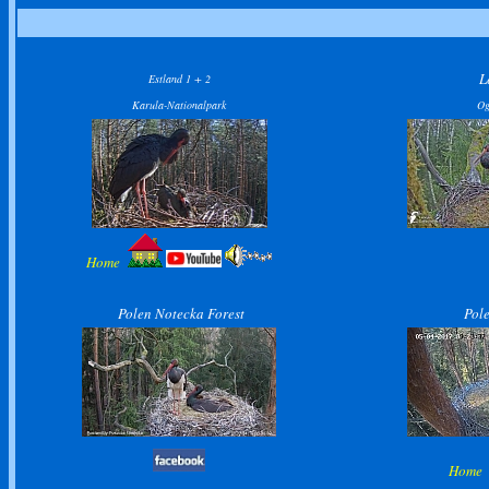
L
Estland 1 + 2
Karula-Nationalpark
Og
Home
Polen Notecka Forest
Pol
Hom