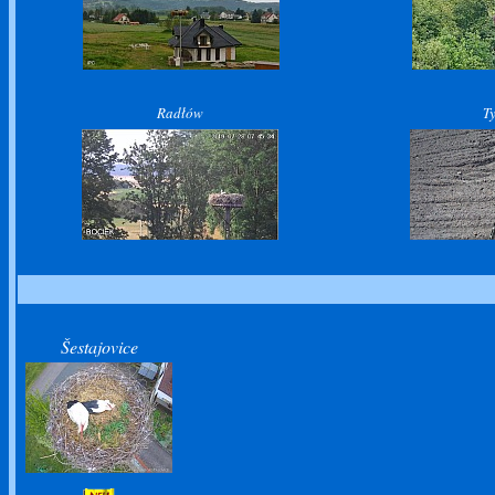
Radłów
T
Šestajovice