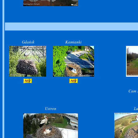
Gdańsk
Kamianki
Cam 
Ustron
L