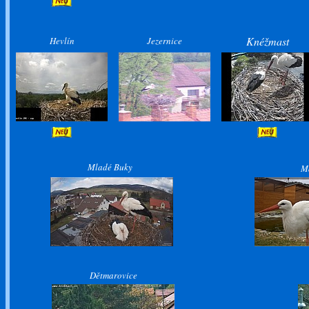
Knéžmast
Hevlín
Jezernice
Mladé Buky
M
Dětmarovice