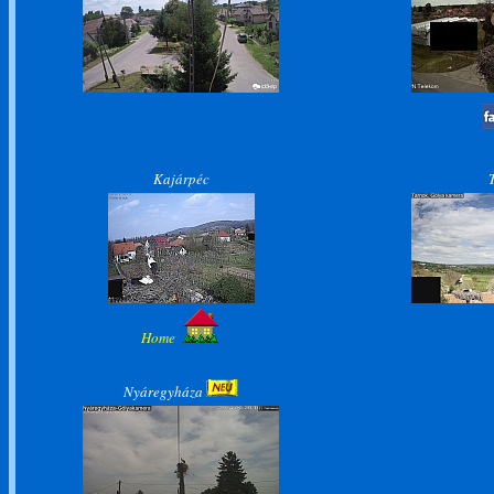
Kajárpéc
Home
Nyáregyháza