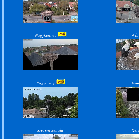
Ab
Nagykanizsa
Nagyoroszi
Ivá
Szécsényfelfalu
Ker