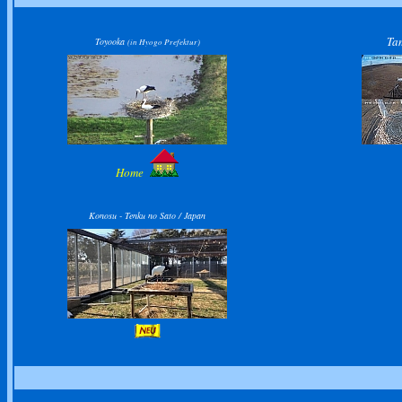
Ta
Toyooka
(in Hyogo Prefektur)
Home
Konosu - Tenku no Sato / Japan