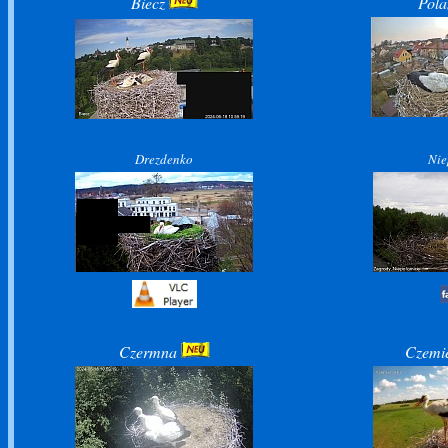
Biecz
Pol
Drezdenko
Nie
Czermna
Czemi