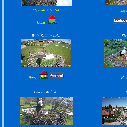
"Czantorka & Beskidek"
"Wojt
Home
Wola Zabierowska
Kle
Home
Ho
Tyrawa Woloska