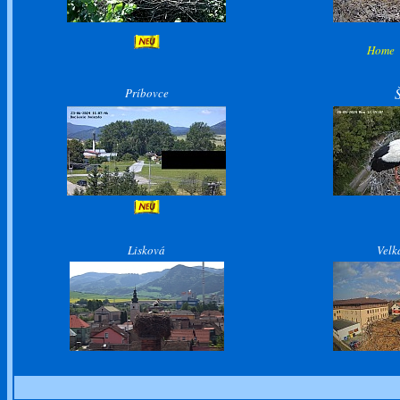
Hom
Príbovce
Lisková
Velk