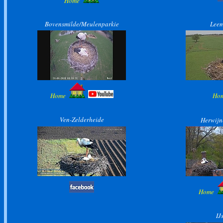
Home
Bovensmilde/Meulenparkie
Lee
Home
Ho
Ven-Zelderheide
H
erwij
Home
IJ