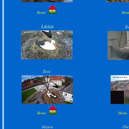
Home
Ho
Libštát
Ži
Žireč
Home
Hom
Sázava
Uhe