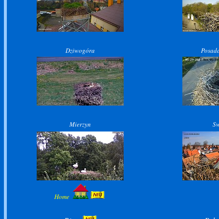
D
ziwo
gó
ra
Posada
Mierzyn
Sw
Home