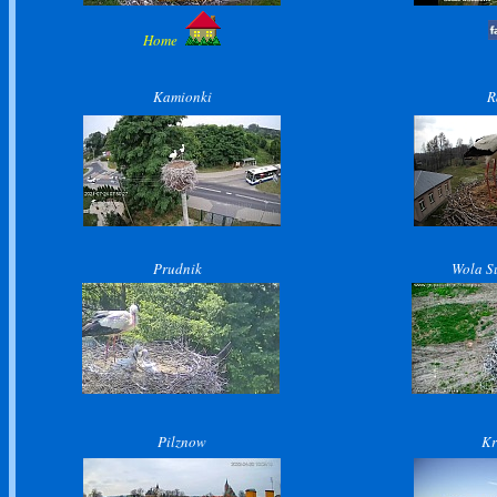
Home
Kamionki
R
Prudnik
Wola S
Pilznow
Kr