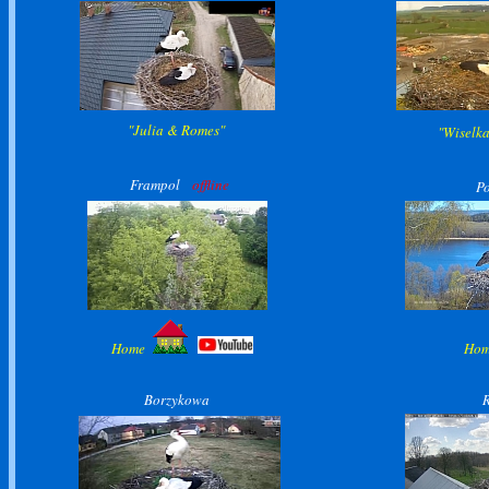
"Julia & Romes"
"Wiselk
Frampol
offline
Po
Home
Ho
Borzykowa