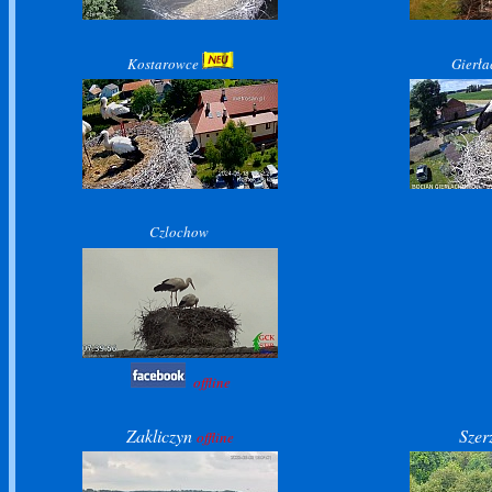
Kostarowce
Gierł
Czlochow
offline
Zakliczyn
Szer
offline