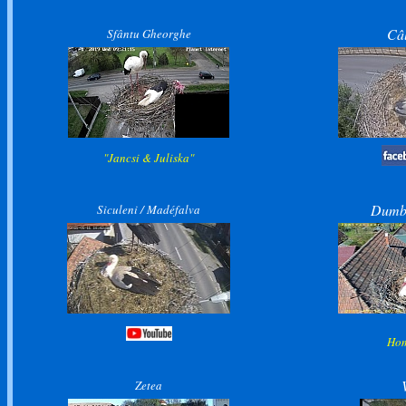
Câl
Sfântu Gheorghe
"Jancsi & Juliska"
Dumbr
Siculeni / Madéfalva
Ho
Zetea