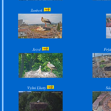
Žamberk
Jezvě
Frýd
Vyšni Lhoty
Sá