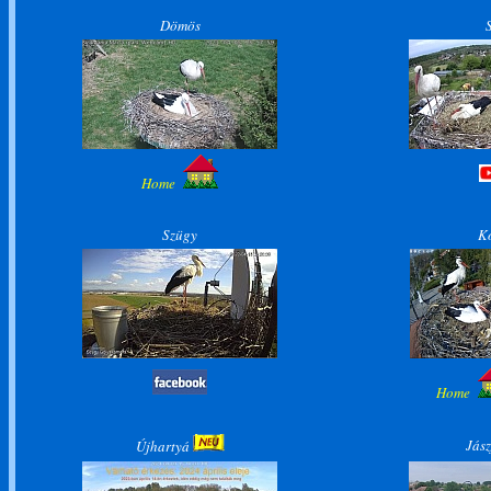
Dömös
Home
Szügy
K
Home
Jász
Újhartyá