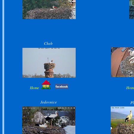
Cheb
Home
Ho
Jedovnice
Pl